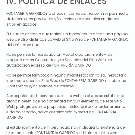
IV. POLÍTICA DE ENLACES
FONTANERÍA GARRIDO
no ofrece ni comercializa por sí ni por medio
de terceros los productos y/o servicios disponibles en dichos
sitios enlazados.
El Usuario o tercero que realice un hipervínculo desde una página
web de otro, distinto, sitio web al Sitio Web de
FONTANERÍA GARRIDO
deberá saber que:
No se permite la reproducción —total o parcialmente— de
ninguno de los Contenidos y/o Servicios del Sitio Web sin
autorización expresa de
FONTANERÍA GARRIDO
.
No se permite tampoco ninguna manifestación falsa, inexacta o
incorrecta sobre el Sitio Web de
FONTANERÍA GARRIDO
, ni sobre los
Contenidos y/o Servicios del mismo.
A excepción del hipervínculo, el sitio web en el que se establezca
dicho hiperenlace no contendrá ningún elemento, de este Sitio
Web, protegido como propiedad intelectual por el ordenamiento
jurídico español, salvo autorización expresa de
FONTANERÍA
GARRIDO
.
El establecimiento del hipervínculo no implicará la existencia de
relaciones entre
FONTANERÍA GARRIDO
y el titular del sitio web