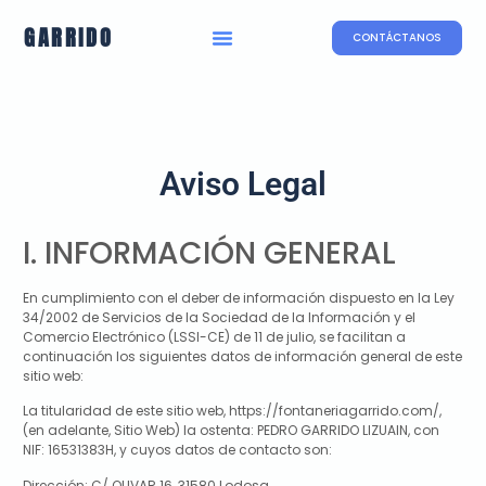
GARRIDO
CONTÁCTANOS
Aviso Legal
I. INFORMACIÓN GENERAL
En cumplimiento con el deber de información dispuesto en la Ley
34/2002 de Servicios de la Sociedad de la Información y el
Comercio Electrónico (LSSI-CE) de 11 de julio, se facilitan a
continuación los siguientes datos de información general de este
sitio web:
La titularidad de este sitio web,
https://fontaneriagarrido.com/
,
(en adelante, Sitio Web) la ostenta:
PEDRO GARRIDO LIZUAIN
, con
NIF:
16531383H
, y cuyos datos de contacto son:
Dirección:
C/ OLIVAR 16, 31580 Lodosa