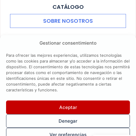
CATÁLOGO
SOBRE NOSOTROS
Gestionar consentimiento
687 40 04 47
Para ofrecer las mejores experiencias, utilizamos tecnologías
como las cookies para almacenar y/o acceder a la información del
lodosano@gmail.com
dispositivo. El consentimiento de estas tecnologías nos permitirá
procesar datos como el comportamiento de navegación o las
identificaciones únicas en este sitio. No consentir o retirar el
Calle Olivar 16, Lodosa (Navarra)
consentimiento, puede afectar negativamente a ciertas
características y funciones.
Aceptar
Denegar
AVISO LEGAL
POLÍTICA DE PRIVACIDAD
Ver preferencias